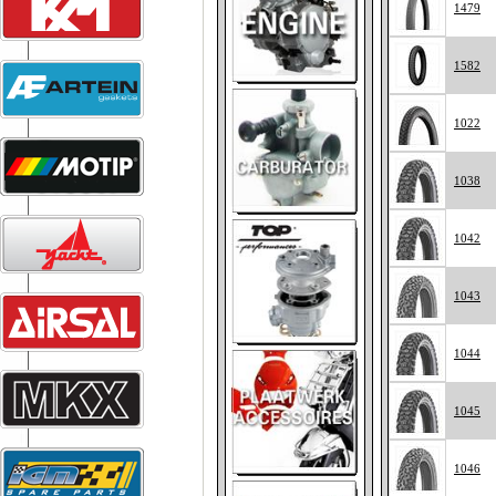
1479
1582
1022
1038
1042
1043
1044
1045
1046