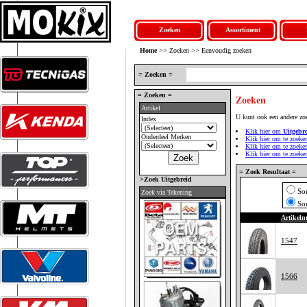
Zoeken
Assortiment
Home
>> Zoeken >> Eenvoudig zoeken
= Zoeken =
= Zoeken =
Zoeken
Artikel
U kunt ook een andere zo
Index
Klik hier om
Uitgebr
Onderdeel Merken
Klik hier om te zoeke
Klik hier om te zoek
Klik hier om te zoek
= Zoek Resultaat =
>Zoek Uitgebreid
So
Zoek via Tekening
So
Artikel
1547
1566