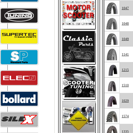
1047
1048
1049
1141
1215
1510
1029
1574
1335