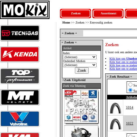
Zoeken
Assortiment
Home
>> Zoeken >> Eenvoudig zoeken
= Zoeken =
= Zoeken =
Zoeken
Artikel
U kunt ook een andere zo
Index
Klik hier om
Uitgebr
Onderdeel Merken
Klik hier om te zoeke
Klik hier om te zoek
Klik hier om te zoek
= Zoek Resultaat =
>Zoek Uitgebreid
So
Zoek via Tekening
So
Artikel
1014
1022