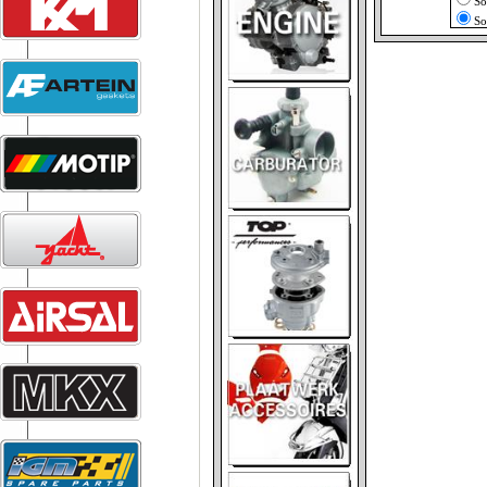
So
So