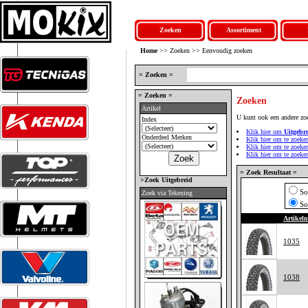
Zoeken
Assortiment
Home
>> Zoeken >> Eenvoudig zoeken
= Zoeken =
= Zoeken =
Zoeken
Artikel
U kunt ook een andere zo
Index
Klik hier om
Uitgebr
Onderdeel Merken
Klik hier om te zoeke
Klik hier om te zoek
Klik hier om te zoek
= Zoek Resultaat =
>Zoek Uitgebreid
So
Zoek via Tekening
So
Artikel
1035
1038