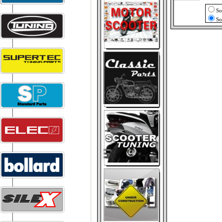
So
So