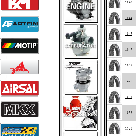
1042
1044
1045
1047
1049
1420
1051
1053
1123