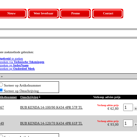
Nieuw
Weer leverbaar
Promo
Contact
ere zoekmethode gebruiken:
tgebreid
te zoeken
 zoeken via
Technische Tekeningen
 zoeken op
IndexNaam
 zoeken op
Onderdeel Merk
 =
Sorteer op Artikelnummer
Sorteer op Omschrijving
tikelnummer
Omschrijving
Verkoop advies prijs
Verkoop advies prijs
467
BUB KENDA 14-100/90 K434 4PR 57P TL
€ 62,80
Verkoop advies prijs
549
BUB KENDA 14-120/70 K434 4PR 61P TL
€ 93,00