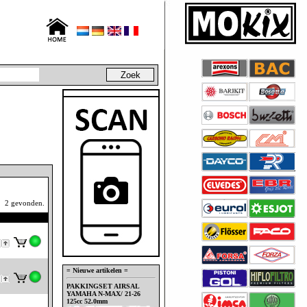
2 gevonden.
= Nieuwe artikelen =
PAKKINGSET AIRSAL
YAMAHA N-MAX/ 21-26
125cc 52.0mm