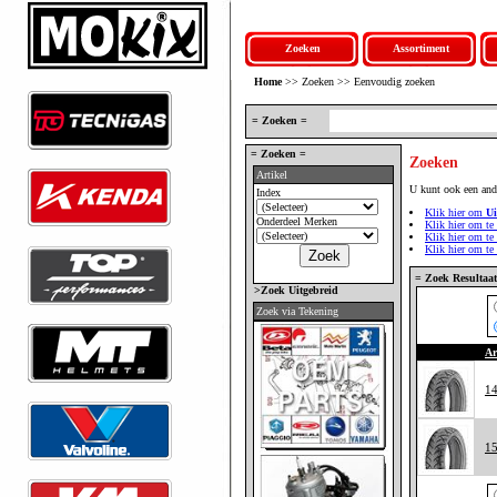
Zoeken
Assortiment
Home
>> Zoeken >> Eenvoudig zoeken
= Zoeken =
= Zoeken =
Zoeken
Artikel
U kunt ook een and
Index
Klik hier om
Ui
Onderdeel Merken
Klik hier om te
Klik hier om te
Klik hier om te
= Zoek Resultaat
>Zoek Uitgebreid
Zoek via Tekening
Ar
1
1