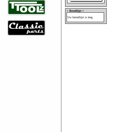
= Bestellijst =
Uw bestellijst is leeg.