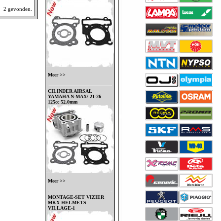
2 gevonden.
Meer >>
CILINDER AIRSAL
YAMAHA N-MAX/ 21-26
125cc 52.0mm
Meer >>
MONTAGE-SET VIZIER
MKX-HELMETS
VILLAGE-1