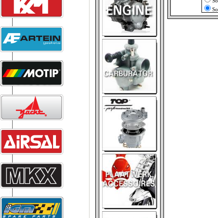
So
So