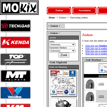
Zoeken
Assortiment
Home
>> Zoeken >> Eenvoudig zoeken
= Zoeken =
= Zoeken =
Zoeken
Artikel
U kunt ook een andere zo
Index
Klik hier om
Uitgebr
Onderdeel Merken
Klik hier om te zoeke
Klik hier om te zoek
Klik hier om te zoek
= Zoek Resultaat =
>Zoek Uitgebreid
So
Zoek via Tekening
So
Artikel
1292
1291