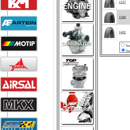
1337
1580
1492
So
So