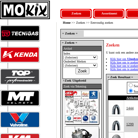
Zoeken
Assortiment
Home
>> Zoeken >> Eenvoudig zoeken
= Zoeken =
= Zoeken =
Zoeken
Artikel
U kunt ook een andere zo
Index
Klik hier om
Uitgebr
Onderdeel Merken
Klik hier om te zoeke
Klik hier om te zoek
Klik hier om te zoek
= Zoek Resultaat =
>Zoek Uitgebreid
So
Zoek via Tekening
So
Artikel
1444
1299