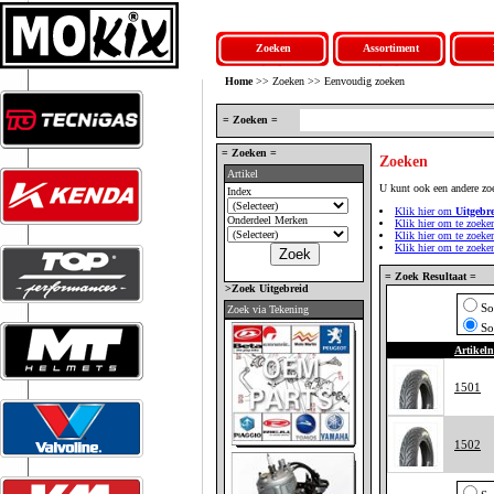
Zoeken
Assortiment
Home
>> Zoeken >> Eenvoudig zoeken
= Zoeken =
= Zoeken =
Zoeken
Artikel
U kunt ook een andere zo
Index
Klik hier om
Uitgebr
Onderdeel Merken
Klik hier om te zoeke
Klik hier om te zoek
Klik hier om te zoek
= Zoek Resultaat =
>Zoek Uitgebreid
So
Zoek via Tekening
So
Artikel
1501
1502