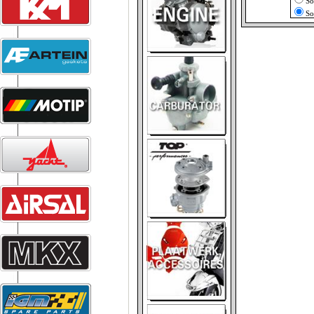
So
So