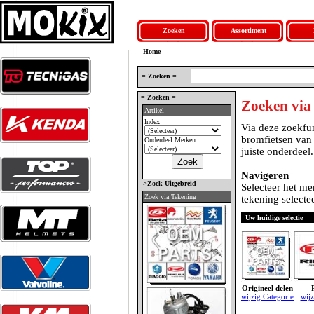
Zoeken
Assortiment
Home
= Zoeken =
= Zoeken =
Zoeken via
Artikel
Index
Via deze zoekfun
bromfietsen van
Onderdeel Merken
juiste onderdeel.
Navigeren
>Zoek Uitgebreid
Selecteer het me
Zoek via Tekening
tekening selectee
Uw huidige selectie
Origineel delen
wijzig Categorie
wij