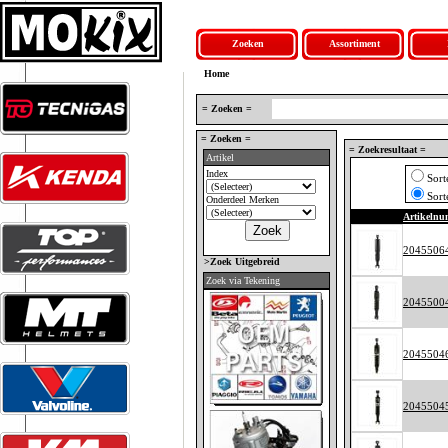
Zoeken
Assortiment
Home
= Zoeken =
= Zoeken =
= Zoekresultaat =
Artikel
Index
Sort
Sort
Onderdeel Merken
Artikeln
2045506
>Zoek Uitgebreid
Zoek via Tekening
2045500
2045504
2045504