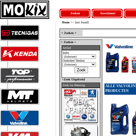
Zoeken
Assortiment
Home
>> [not found]
= Zoeken =
= Zoeken =
Artikel
Index
Onderdeel Merken
>Zoek Uitgebreid
Zoek via Tekening
ALLE VALVOLIN
PRODUCTEN