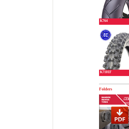
K764
K7101F
Folders