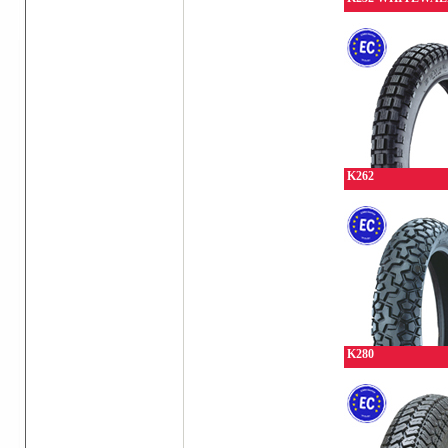
K262
K280