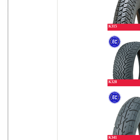
K315
K328
K341