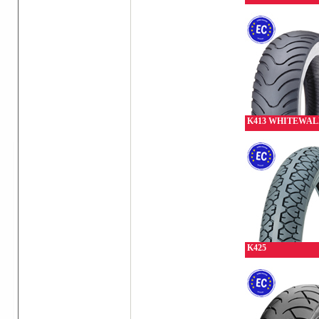
K413 WHITEWAL
K425