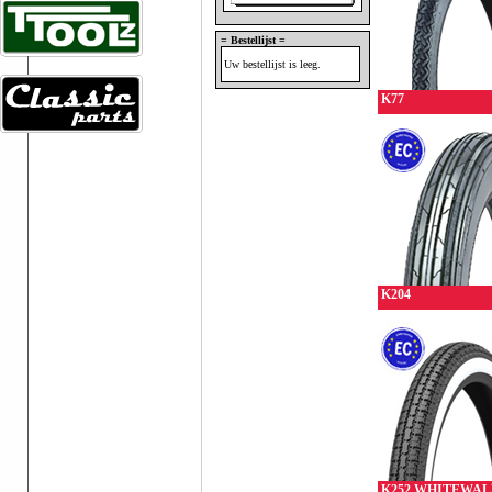
= Bestellijst =
Uw bestellijst is leeg.
K77
K204
K252 WHITEWAL