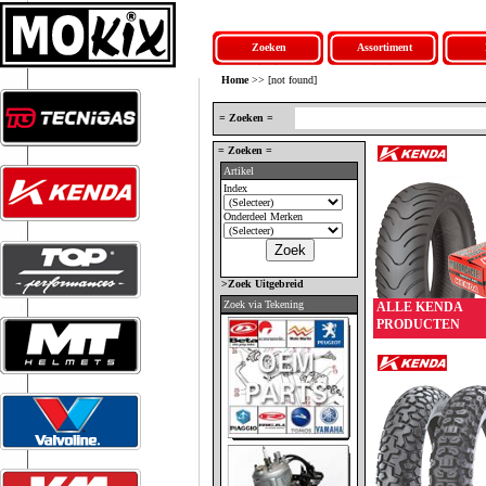
Zoeken
Assortiment
Home
>> [not found]
= Zoeken =
= Zoeken =
Artikel
Index
Onderdeel Merken
>Zoek Uitgebreid
Zoek via Tekening
ALLE KENDA
PRODUCTEN