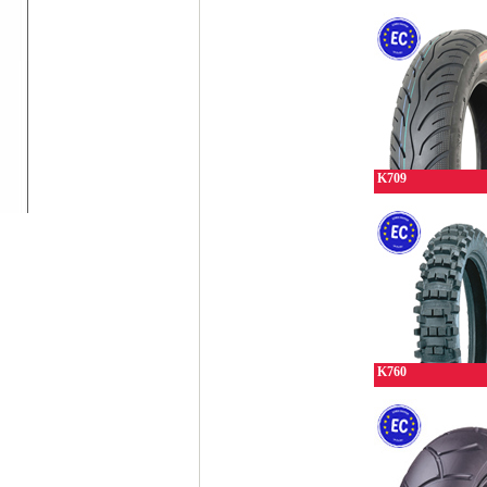
K709
K760