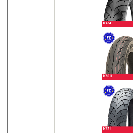
K434
K6011
K671