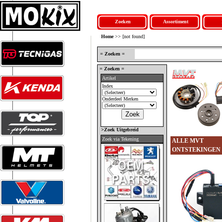
Zoeken
Assortiment
Home
>> [not found]
= Zoeken =
= Zoeken =
Artikel
Index
Onderdeel Merken
>Zoek Uitgebreid
Zoek via Tekening
ALLE MVT
ONTSTEKINGEN