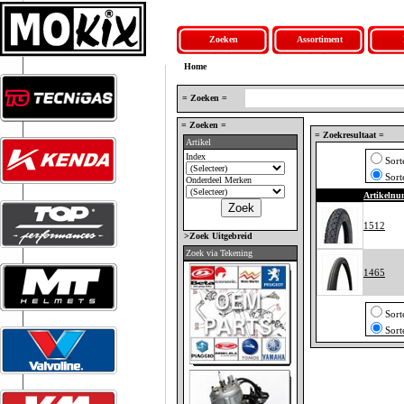
Zoeken
Assortiment
Home
= Zoeken =
= Zoeken =
= Zoekresultaat =
Artikel
Index
Sort
Sort
Onderdeel Merken
Artikeln
1512
>Zoek Uitgebreid
Zoek via Tekening
1465
Sort
Sort