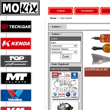
Zoeken
Assortiment
Home
>> [not found]
= Zoeken =
= Zoeken =
Artikel
Index
Onderdeel Merken
>Zoek Uitgebreid
Zoek via Tekening
KNIPPERLICHT