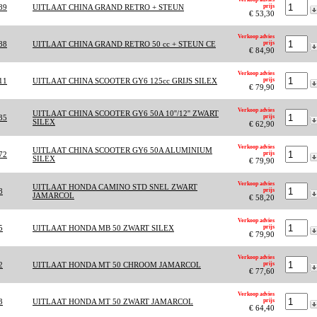
89
UITLAAT CHINA GRAND RETRO + STEUN
prijs
€ 53,30
Verkoop advies
88
UITLAAT CHINA GRAND RETRO 50 cc + STEUN CE
prijs
€ 84,90
Verkoop advies
11
UITLAAT CHINA SCOOTER GY6 125cc GRIJS SILEX
prijs
€ 79,90
Verkoop advies
UITLAAT CHINA SCOOTER GY6 50A 10''/12'' ZWART
35
prijs
SILEX
€ 62,90
Verkoop advies
UITLAAT CHINA SCOOTER GY6 50A ALUMINIUM
72
prijs
SILEX
€ 79,90
Verkoop advies
UITLAAT HONDA CAMINO STD SNEL ZWART
8
prijs
JAMARCOL
€ 58,20
Verkoop advies
5
UITLAAT HONDA MB 50 ZWART SILEX
prijs
€ 79,90
Verkoop advies
2
UITLAAT HONDA MT 50 CHROOM JAMARCOL
prijs
€ 77,60
Verkoop advies
3
UITLAAT HONDA MT 50 ZWART JAMARCOL
prijs
€ 64,40