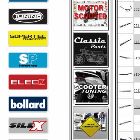
853
774
877
913
913
904
965
965
916