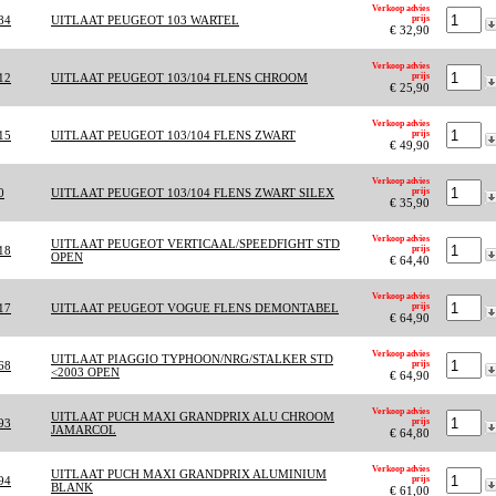
Verkoop advies
84
UITLAAT PEUGEOT 103 WARTEL
prijs
€ 32,90
Verkoop advies
12
UITLAAT PEUGEOT 103/104 FLENS CHROOM
prijs
€ 25,90
Verkoop advies
15
UITLAAT PEUGEOT 103/104 FLENS ZWART
prijs
€ 49,90
Verkoop advies
0
UITLAAT PEUGEOT 103/104 FLENS ZWART SILEX
prijs
€ 35,90
Verkoop advies
UITLAAT PEUGEOT VERTICAAL/SPEEDFIGHT STD
18
prijs
OPEN
€ 64,40
Verkoop advies
17
UITLAAT PEUGEOT VOGUE FLENS DEMONTABEL
prijs
€ 64,90
Verkoop advies
UITLAAT PIAGGIO TYPHOON/NRG/STALKER STD
68
prijs
<2003 OPEN
€ 64,90
Verkoop advies
UITLAAT PUCH MAXI GRANDPRIX ALU CHROOM
93
prijs
JAMARCOL
€ 64,80
Verkoop advies
UITLAAT PUCH MAXI GRANDPRIX ALUMINIUM
94
prijs
BLANK
€ 61,00