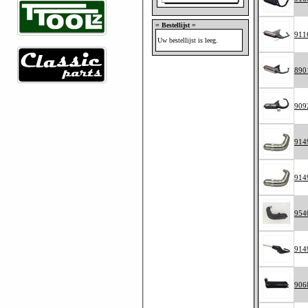
= Bestellijst =
911
Uw bestellijst is leeg.
890
909
914
914
954
914
906