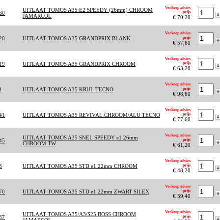
Verkoop advies
UITLAAT TOMOS A35 E2 SPEEDY (26mm) CHROOM
60
prijs
JAMARCOL
€ 70,20
Verkoop advies
20
UITLAAT TOMOS A35 GRANDPRIX BLANK
prijs
€ 57,60
Verkoop advies
19
UITLAAT TOMOS A35 GRANDPRIX CHROOM
prijs
€ 63,20
Verkoop advies
1
UITLAAT TOMOS A35 KRUL TECNO
prijs
€ 98,60
Verkoop advies
41
UITLAAT TOMOS A35 REVIVAL CHROOM/ALU TECNO
prijs
€ 77,60
Verkoop advies
UITLAAT TOMOS A35 SNEL SPEEDY e1 26mm
45
prijs
CHROOM TW
€ 61,20
Verkoop advies
3
UITLAAT TOMOS A35 STD e1 22mm CHROOM
prijs
€ 48,20
Verkoop advies
70
UITLAAT TOMOS A35 STD e1 22mm ZWART SILEX
prijs
€ 59,40
Verkoop advies
UITLAAT TOMOS A35/A3/S25 BOSS CHROOM
37
prijs