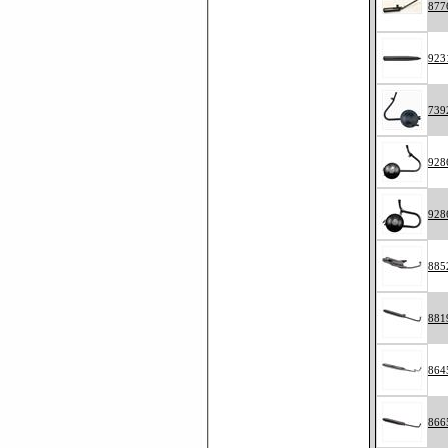
877
923
739
928
928
885
881
864
866