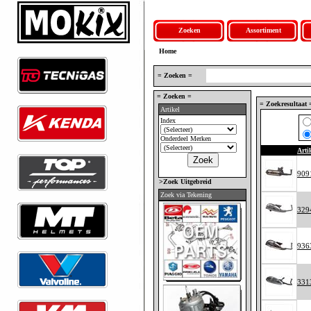
Zoeken
Assortiment
Home
= Zoeken =
= Zoeken =
= Zoekresultaat 
Artikel
Index
Onderdeel Merken
Art
909
>Zoek Uitgebreid
Zoek via Tekening
329
936
331