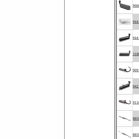
906
944
944
318
909
942
911
885
885