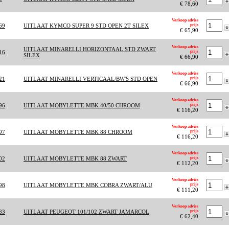
€ 78,60
Verkoop advies
69
UITLAAT KYMCO SUPER 9 STD OPEN 2T SILEX
prijs
€ 65,90
Verkoop advies
UITLAAT MINARELLI HORIZONTAAL STD ZWART
16
prijs
SILEX
€ 66,90
Verkoop advies
21
UITLAAT MINARELLI VERTICAAL/BW'S STD OPEN
prijs
€ 66,90
Verkoop advies
96
UITLAAT MOBYLETTE MBK 40/50 CHROOM
prijs
€ 116,20
Verkoop advies
97
UITLAAT MOBYLETTE MBK 88 CHROOM
prijs
€ 116,20
Verkoop advies
02
UITLAAT MOBYLETTE MBK 88 ZWART
prijs
€ 112,20
Verkoop advies
98
UITLAAT MOBYLETTE MBK COBRA ZWART/ALU
prijs
€ 111,20
Verkoop advies
83
UITLAAT PEUGEOT 101/102 ZWART JAMARCOL
prijs
€ 62,40