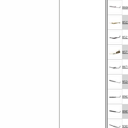
866
852
852
857
867
952
896
898
930