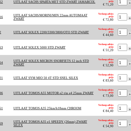
62
UITLAAT SACHS SPARTA MET STD ZWART JAMARCOL
prijs
€ 71,20
Verkoop advies
UITLAAT SACHS/MORINI/MIN 22mm AUTOMAAT
16
prijs
ZWART
€ 72,80
Verkoop advies
2
UITLAAT SOLEX 2200/3300/3800/OTO STD ZWART
prijs
€ 44,60
Verkoop advies
63
UITLAAT SOLEX 5000 STD ZWART
prijs
€ 51,20
Verkoop advies
UITLAAT SOLEX MICRON SNORFIETS 12 inch STD
64
prijs
ZWART
€ 52,90
Verkoop advies
21
UITLAAT SYM MIO 50 4T STD SNEL SILEX
prijs
€ 83,60
Verkoop advies
96
UITLAAT TOMOS A55 MOTOR e2 t/m e4 25mm ZWART
prijs
€ 73,00
Verkoop advies
51
UITLAAT TOMOS A35 25km/h18mm CHROOM
prijs
€ 84,40
Verkoop advies
UITLAAT TOMOS A35 e1 SPEEDY (26mm) ZWART
59
prijs
SILEX
€ 54,90