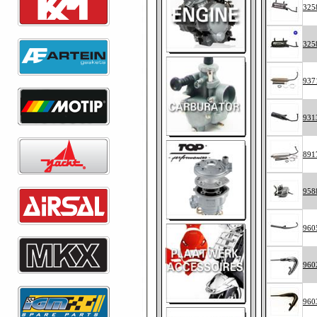
325
325
937
931
891
958
960
960
960