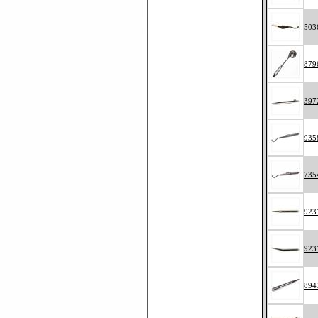
50
879
397
935
735
923
923
894