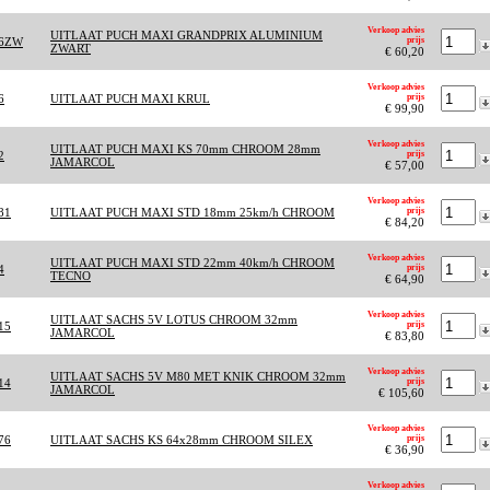
Verkoop advies
UITLAAT PUCH MAXI GRANDPRIX ALUMINIUM
36ZW
prijs
ZWART
€ 60,20
Verkoop advies
6
UITLAAT PUCH MAXI KRUL
prijs
€ 99,90
Verkoop advies
UITLAAT PUCH MAXI KS 70mm CHROOM 28mm
2
prijs
JAMARCOL
€ 57,00
Verkoop advies
81
UITLAAT PUCH MAXI STD 18mm 25km/h CHROOM
prijs
€ 84,20
Verkoop advies
UITLAAT PUCH MAXI STD 22mm 40km/h CHROOM
4
prijs
TECNO
€ 64,90
Verkoop advies
UITLAAT SACHS 5V LOTUS CHROOM 32mm
15
prijs
JAMARCOL
€ 83,80
Verkoop advies
UITLAAT SACHS 5V M80 MET KNIK CHROOM 32mm
14
prijs
JAMARCOL
€ 105,60
Verkoop advies
76
UITLAAT SACHS KS 64x28mm CHROOM SILEX
prijs
€ 36,90
Verkoop advies