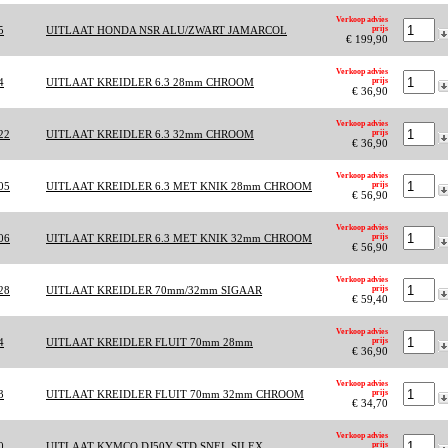
Verkoop advies
5
UITLAAT HONDA NSR ALU/ZWART JAMARCOL
prijs
€ 199,90
Verkoop advies
4
UITLAAT KREIDLER 6.3 28mm CHROOM
prijs
€ 36,90
Verkoop advies
22
UITLAAT KREIDLER 6.3 32mm CHROOM
prijs
€ 36,90
Verkoop advies
05
UITLAAT KREIDLER 6.3 MET KNIK 28mm CHROOM
prijs
€ 56,90
Verkoop advies
06
UITLAAT KREIDLER 6.3 MET KNIK 32mm CHROOM
prijs
€ 56,90
Verkoop advies
28
UITLAAT KREIDLER 70mm/32mm SIGAAR
prijs
€ 59,40
Verkoop advies
4
UITLAAT KREIDLER FLUIT 70mm 28mm
prijs
€ 36,90
Verkoop advies
3
UITLAAT KREIDLER FLUIT 70mm 32mm CHROOM
prijs
€ 34,70
Verkoop advies
0
UITLAAT KYMCO DJ50Y STD SNEL SILEX
prijs