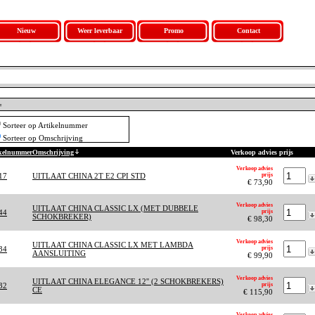
Nieuw
Weer leverbaar
Promo
Contact
=
Sorteer op Artikelnummer
Sorteer op Omschrijving
ikelnummer
Omschrijving
Verkoop advies prijs
Verkoop advies
17
UITLAAT CHINA 2T E2 CPI STD
prijs
€ 73,90
Verkoop advies
UITLAAT CHINA CLASSIC LX (MET DUBBELE
44
prijs
SCHOKBREKER)
€ 98,30
Verkoop advies
UITLAAT CHINA CLASSIC LX MET LAMBDA
34
prijs
AANSLUITING
€ 99,90
Verkoop advies
UITLAAT CHINA ELEGANCE 12'' (2 SCHOKBREKERS)
32
prijs
CE
€ 115,90
Verkoop advies